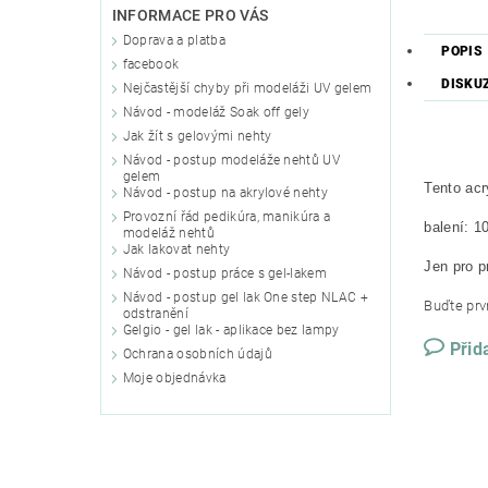
INFORMACE PRO VÁS
Doprava a platba
POPIS
facebook
DISKU
Nejčastější chyby při modeláži UV gelem
Návod - modeláž Soak off gely
Jak žít s gelovými nehty
Návod - postup modeláže nehtů UV
gelem
Tento acr
Návod - postup na akrylové nehty
Provozní řád pedikúra, manikúra a
balení: 1
modeláž nehtů
Jak lakovat nehty
Jen pro p
Návod - postup práce s gel-lakem
Návod - postup gel lak One step NLAC +
Buďte prvn
odstranění
Gelgio - gel lak - aplikace bez lampy
Přid
Ochrana osobních údajů
Moje objednávka