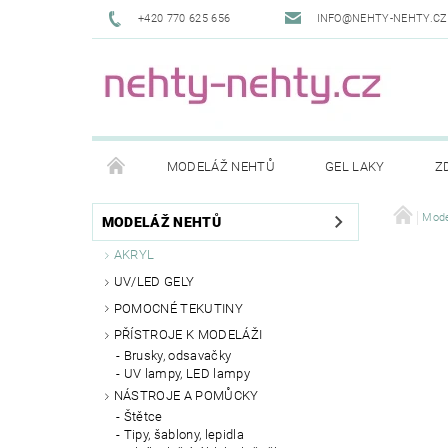
+420 770 625 656
INFO@NEHTY-NEHTY.CZ
MODELÁŽ NEHTŮ
GEL LAKY
Z
KONTAKTY
DOPRAVA A PLATBY
NAPIŠ
Mode
MODELÁŽ NEHTŮ
AKRYL
UV/LED GELY
POMOCNÉ TEKUTINY
PŘÍSTROJE K MODELÁŽI
Brusky, odsavačky
UV lampy, LED lampy
NÁSTROJE A POMŮCKY
Štětce
Tipy, šablony, lepidla