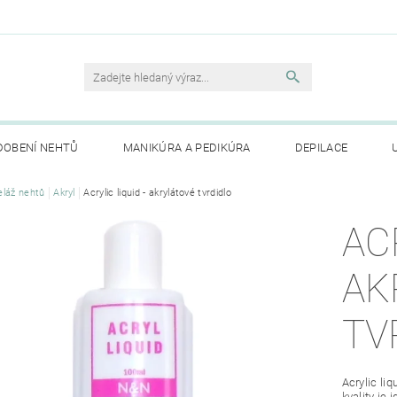
DOBENÍ NEHTŮ
MANIKÚRA A PEDIKÚRA
DEPILACE
TE NÁM
láž nehtů
Akryl
MOJE OBJEDNÁVKA
Acrylic liquid - akrylátové tvrdidlo
AC
AK
TV
Acrylic liq
kvality je