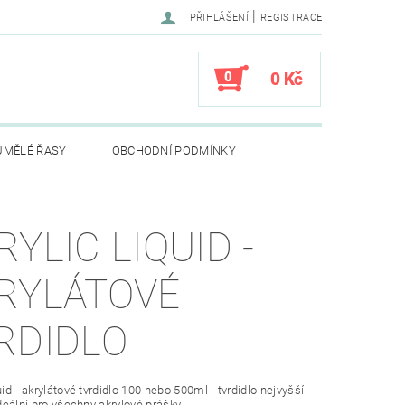
|
PŘIHLÁŠENÍ
REGISTRACE
0
0 Kč
UMĚLÉ ŘASY
OBCHODNÍ PODMÍNKY
RYLIC LIQUID -
RYLÁTOVÉ
RDIDLO
uid - akrylátové tvrdidlo 100 nebo 500ml - tvrdidlo nejvyšší
 ideální pro všechny akrylové prášky