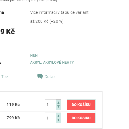
na
Více informací v tabulce variant
až
200 Kč
(–20 %)
19 Kč
N&N
E
AKRYL, AKRYLOVÉ NEHTY
Tisk
Dotaz
119 Kč
799 Kč