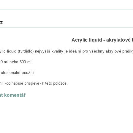
ZE
Acrylic liquid - akrylátové 
ylic liquid (tvrdidlo) nejvyšší kvality je ideální pro všechny akrylové prášk
00 ml nebo 500 ml
rofesionální použití
í, kdo napíše příspěvek k této položce.
at komentář