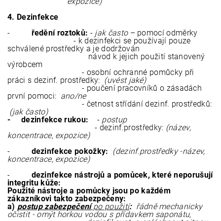
expozice)
4. Dezinfekce
-
ředění roztoků:
-
jak často
– pomocí odměrky
- k dezinfekci se používají pouze
schválené prostředky a je dodržován
návod k jejich použití stanovený
výrobcem
- osobní ochranné pomůcky při
práci s dezinf. prostředky:
(uvést jaké)
- poučení pracovníků o zásadách
první pomoci:
ano/ne
- četnost střídání dezinf. prostředků:
(jak často)
- dezinfekce rukou:
-
postup
- dezinf.prostředky:
(název,
koncentrace, expozice)
-
dezinfekce pokožky:
(dezinf.prostředky -název,
koncentrace, expozice)
-
dezinfekce nástrojů a pomůcek, které neporušují
integritu kůže:
Použité nástroje a pomůcky jsou po každém
zákazníkovi takto zabezpečeny:
a)
postup zabezpečení
po použití
:
řádně mechanicky
očistit - omýt horkou vodou s přídavkem saponátu,