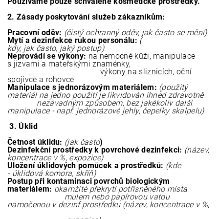
Používáme pouze schválené kosmetické prostředky.
2. Zásady poskytování služeb zákazníkům:
Pracovní oděv:
(čistý ochranný oděv, jak často se mění)
Mytí a dezinfekce rukou personálu:
(
kdy, jak často, jaký postup)
Neprovádí se výkony:
na nemocné kůži, manipulace
s jizvami a mateřskými znaménky,
výkony na sliznicích, oční
spojivce a rohovce
Manipulace s jednorázovým materiálem:
(použitý
materiál na jedno použití je likvidován ihned zdravotně
nezávadným způsobem, bez jakékoliv další
manipulace - např. jednorázové jehly, čepelky skalpelu)
3. Úklid
Četnost úklidu:
(jak často
)
Dezinfekční prostředky k povrchové dezinfekci:
(název,
koncentrace v %, expozice)
Uložení úklidových pomůcek a prostředků:
(kde
- úklidová komora, skříň)
Postup při kontaminaci povrchů biologickým
materiálem:
okamžité překrytí potřísněného místa
mulem nebo papírovou vatou
namočenou v dezinf.prostředku (název, koncentrace v %,