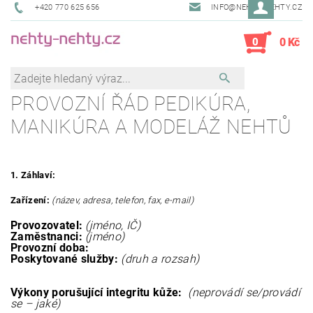
+420 770 625 656
INFO@NEHTY-NEHTY.CZ
0
0 Kč
PROVOZNÍ ŘÁD PEDIKÚRA,
MANIKÚRA A MODELÁŽ NEHTŮ
1. Záhlaví:
Zařízení:
(název, adresa, telefon, fax, e-mail)
Provozovatel:
(jméno, IČ)
Zaměstnanci:
(jméno)
Provozní doba:
Poskytované služby:
(druh a rozsah)
Výkony porušující integritu kůže:
(neprovádí se/provádí
se – jaké)