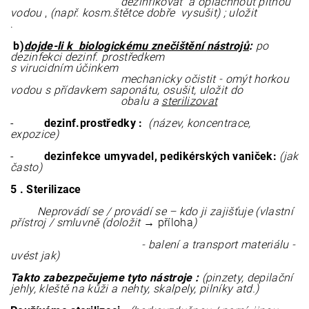
dezinfikovat a opláchnout pitnou
vodou
,
(např. kosm.štětce dobře vysušit)
; uložit
.
b)
dojde-li k biologickému znečištění
nástrojů
:
po
dezinfekci dezinf. prostředkem
s virucidním účinkem
mechanicky očistit - omýt horkou
vodou s přídavkem saponátu, osušit, uložit do
obalu a
sterilizovat
-
dezinf.prostředky :
(název, koncentrace,
expozice)
-
dezinfekce umyvadel, pedikérských vaniček:
(
jak
často)
5 . Sterilizace
Neprovádí se / provádí se – kdo ji zajišťuje (vlastní
přístroj / smluvně (doložit →
příloha
)
- balení a transport materiálu -
uvést jak)
Takto zabezpečujeme tyto nástroje :
(pinzety, depilační
jehly, kleště na kůži a nehty, skalpely, pilníky atd.)