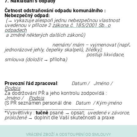
7. Nakládání s odpady
Četnost odstraňování odpadu komunálního
:
Nebezpečný odpad:
(→ vykazuje alespoň jednu nebezpečnou vlastnost
uvedenou v příloze 2
zákona č. 185/2001 Sb., o
odpadech
a změně některých dalších zákonů)
nemám/ mám –
vyjmenovat (např
.
jednorázové jehly, čepelky skalpelů, žiletky);
postup likvidace,
smlouva (doložit →
příloha
)
Provozní řád zpracoval
:
Datum / Jméno /
Podpis
Za dodržování PŘ a jeho kontrolu zodpovídá :
Jméno /
Podpis
(S PŘ seznámen personál dne
Datum / Kým-jméno
________________________________________
*Vysvětlivky :
tučně
psané → opsat;
uvedené v závorce,
proloženě
→ doplnit dle Vaší skutečnosti a praxe
VRÁCENÍ ZBOŽÍ A ODSTOUPENÍ OD SMLOUVY