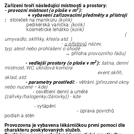
Zařízení tvoří následující místnosti a prostory:
2
- provozní místnost (o ploše v m
):
+
vybavení zařizovacími předměty a přístroji
:
stoleček na manikúru
(kolik)
pedikérská vanička:
(kolik)
kosmetické lehátko (
kolik)
(
umyvadlo, skříňky, křesla atd. )
-
u přístrojů
název,
typ; atest nebo prohlášení o shodě
→
příloha
provozního řádu)
2
- vedlejší prostory (o ploše v m
):
šatna, denní
místnost, WC, úklidová komora
event.skříň,
sklad, atd.
- parametry prostředí:
- větrání
(přirozené okny
nebo nucené – kde)
- osvětlení denní a umělé
(zářivky/halogenky/žárovky)) - kde
- vytápěn
- úprava povrchů
podlah a stěn
Provozovna je vybavena lékárničkou první pomoci dle
charakteru poskytovaných služeb.