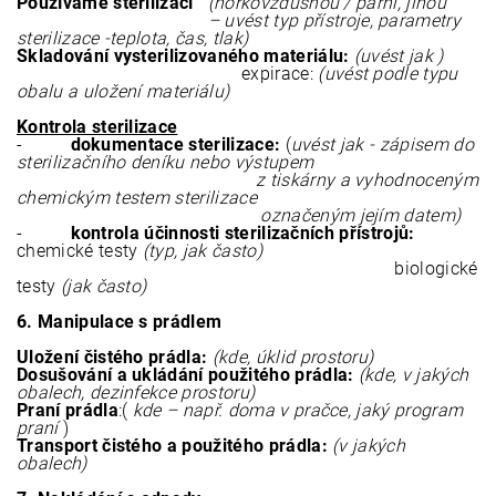
Používáme sterilizaci
(horkovzdušnou / parní, jinou
– uvést typ přístroje, parametry
sterilizace -teplota, čas, tlak)
Skladování vysterilizovaného materiálu:
(uvést jak )
expirace:
(uvést podle typu
obalu a uložení materiálu)
Kontrola sterilizace
-
dokumentace sterilizace:
(
uvést jak - zápisem do
sterilizačního deníku nebo výstupem
z tiskárny a vyhodnoceným
chemickým testem sterilizace
označeným jejím datem)
-
kontrola účinnosti sterilizačních přístrojů:
chemické testy
(typ, jak často)
biologické
testy
(jak často)
6. Manipulace s prádlem
Uložení čistého prádla:
(kde, úklid prostoru)
Dosušování a ukládání použitého prádla:
(kde, v jakých
obalech, dezinfekce prostoru)
Praní prádla
:(
kde – např. doma v pračce, jaký program
praní
)
Transport čistého a použitého prádla:
(v jakých
obalech)