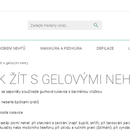
DOBENÍ NEHTŮ
MANIKÚRA A PEDIKÚRA
DEPILACE
TE NÁM
ít s gelovými nehty
MOJE OBJEDNÁVKA
K ŽÍT S GELOVÝMI NE
du se saponáty používejte gumové rukavice s bavlněnou vložkou
 neberte špičkami prstů
noste rukavice
astěji zlomí nehet: při otevírání a zavírání (např. šuplík, skříň), při tankování pa
lkulačky nebo mobilního telefonu, při úklidu a ručním praní (ždímání), při vyndáv