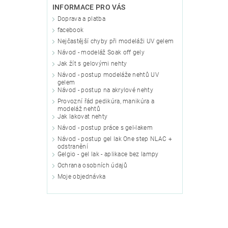
INFORMACE PRO VÁS
Doprava a platba
facebook
Nejčastější chyby při modeláži UV gelem
Návod - modeláž Soak off gely
Jak žít s gelovými nehty
Návod - postup modeláže nehtů UV
gelem
Návod - postup na akrylové nehty
Provozní řád pedikúra, manikúra a
modeláž nehtů
Jak lakovat nehty
Návod - postup práce s gel-lakem
Návod - postup gel lak One step NLAC +
odstranění
Gelgio - gel lak - aplikace bez lampy
Ochrana osobních údajů
Moje objednávka