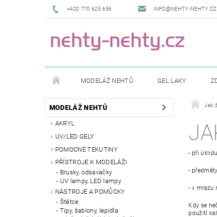
+420 770 625 656
INFO@NEHTY-NEHTY.CZ
MODELÁŽ NEHTŮ
GEL LAKY
Z
KONTAKTY
DOPRAVA A PLATBY
NAPIŠ
Jak ž
MODELÁŽ NEHTŮ
AKRYL
JA
UV/LED GELY
POMOCNÉ TEKUTINY
- při úkli
PŘÍSTROJE K MODELÁŽI
- předměty
Brusky, odsavačky
UV lampy, LED lampy
- v mrazu 
NÁSTROJE A POMŮCKY
Štětce
Kdy se neč
Tipy, šablony, lepidla
použití ka