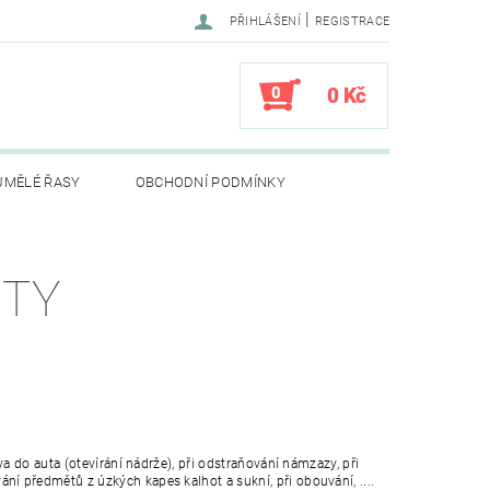
|
PŘIHLÁŠENÍ
REGISTRACE
0
0 Kč
UMĚLÉ ŘASY
OBCHODNÍ PODMÍNKY
HTY
liva do auta (otevírání nádrže), při odstraňování námzazy, při
ání předmětů z úzkých kapes kalhot a sukní, při obouvání, ....