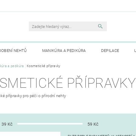
DOBENÍ NEHTŮ
MANIKÚRA A PEDIKÚRA
DEPILACE
TE NÁM
kúra a pedikúra
Kosmetické přípravky
MOJE OBJEDNÁVKA
SMETICKÉ PŘÍPRAVKY
é přípravky pro péči o přírodní nehty
39
Kč
59
Kč