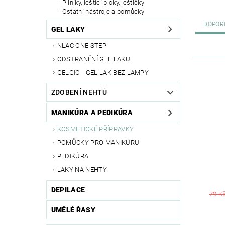
Pilníky, leštící bloky, leštičky
Ostatní nástroje a pomůcky
DOPOR
GEL LAKY
NLAC ONE STEP
ODSTRANĚNÍ GEL LAKU
GELGIO - GEL LAK BEZ LAMPY
ZDOBENÍ NEHTŮ
MANIKÚRA A PEDIKÚRA
KOSMETICKÉ PŘÍPRAVKY
POMŮCKY PRO MANIKÚRU
PEDIKÚRA
LAKY NA NEHTY
DEPILACE
79 K
UMĚLÉ ŘASY