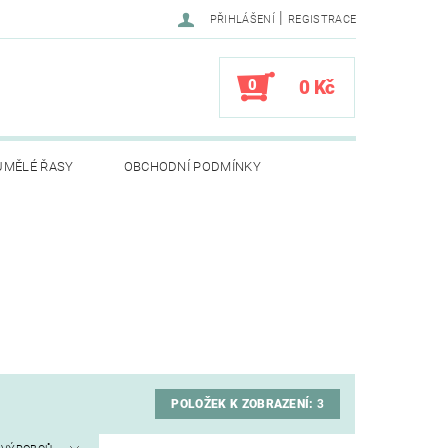
|
PŘIHLÁŠENÍ
REGISTRACE
0
0 Kč
UMĚLÉ ŘASY
OBCHODNÍ PODMÍNKY
POLOŽEK K ZOBRAZENÍ:
3