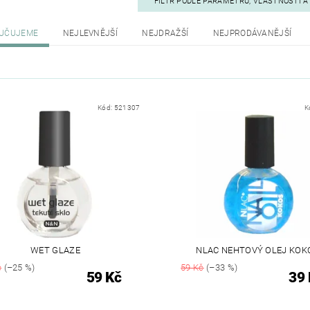
FILTR PODLE PARAMETRŮ, VLASTNOSTÍ 
UČUJEME
NEJLEVNĚJŠÍ
NEJDRAŽŠÍ
NEJPRODÁVANĚJŠÍ
Kód:
521307
K
WET GLAZE
NLAC NEHTOVÝ OLEJ KOK
č
(–25 %)
59 Kč
(–33 %)
59 Kč
39 