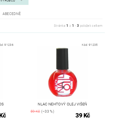
A VÝROBCŮ
ABECEDNĚ
1
1
3
Stránka
z
-
položek celkem
ód:
91236
Kód:
91235
OS
NLAC NEHTOVÝ OLEJ VIŠEŇ
59 Kč
(–33 %)
Kč
39 Kč