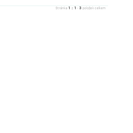
1
1
3
Stránka
z
-
položek celkem