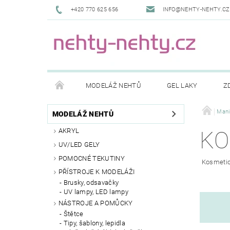
+420 770 625 656
INFO@NEHTY-NEHTY.CZ
MODELÁŽ NEHTŮ
GEL LAKY
Z
KONTAKTY
DOPRAVA A PLATBY
NAPIŠ
Mani
MODELÁŽ NEHTŮ
AKRYL
KO
UV/LED GELY
POMOCNÉ TEKUTINY
Kosmetick
PŘÍSTROJE K MODELÁŽI
Brusky, odsavačky
UV lampy, LED lampy
NÁSTROJE A POMŮCKY
Štětce
Tipy, šablony, lepidla