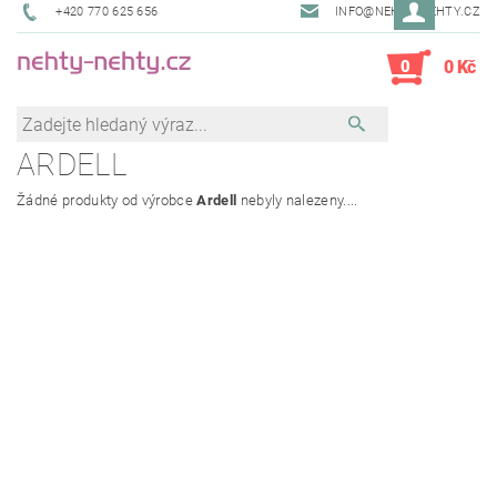
+420 770 625 656
INFO@NEHTY-NEHTY.CZ
0
0 Kč
ARDELL
Žádné produkty od výrobce
Ardell
nebyly nalezeny....