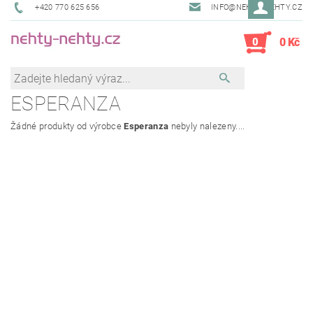
+420 770 625 656
INFO@NEHTY-NEHTY.CZ
0
0 Kč
ESPERANZA
Žádné produkty od výrobce
Esperanza
nebyly nalezeny....