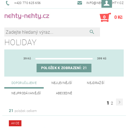
+420 770 625 656
INFO@NEHTY-NEHTY.CZ
0
0 Kč
HOLIDAY
39
Kč
399
Kč
POLOŽEK K ZOBRAZENÍ:
21
DOPORUČUJEME
NEJLEVNĚJŠÍ
NEJDRAŽŠÍ
NEJPRODÁVANĚJŠÍ
ABECEDNĚ
1
2
21
položek celkem
AKCE