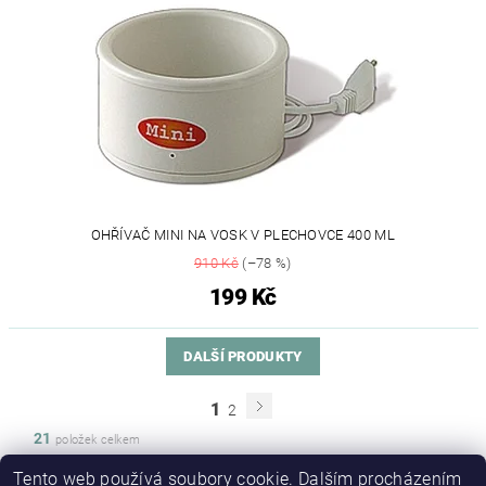
OHŘÍVAČ MINI NA VOSK V PLECHOVCE 400 ML
910 Kč
(–78 %)
199 Kč
DALŠÍ PRODUKTY
1
2
21
položek celkem
Tento web používá soubory cookie. Dalším procházením