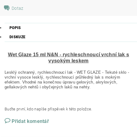
Dotaz
POPIS
DISKUZE
Wet Glaze 15 ml N&N - rychleschnoucí vrchní lak s
vysokým leskem
Lesklý ochranný, rychleschnoucí lak - WET GLAZE - Tekuté sklo -
vrchní vysoce lesklý, rychleschnoucí průhledný lak s mokrým
efektem. Vhodné na konečnou úpravu gelových, akrylových,
gellakových nehtů i obyčejných laků na nehty.
Buďte první, kdo napíše příspěvek k této položce.
Přidat komentář