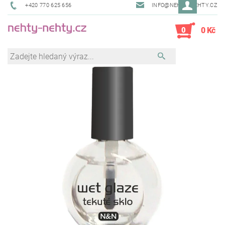
+420 770 625 656
INFO@NEHTY-NEHTY.CZ
0
0 Kč