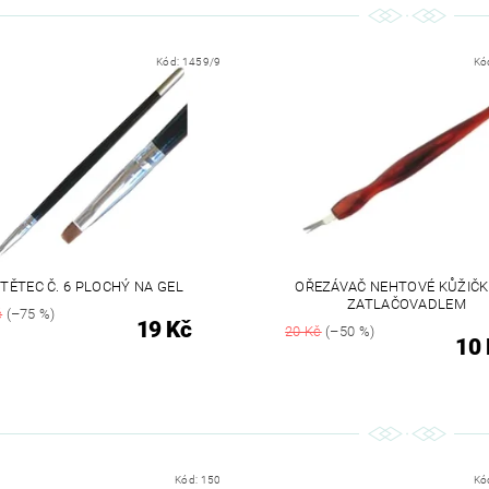
Kód:
1459/9
Kó
TĚTEC Č. 6 PLOCHÝ NA GEL
OŘEZÁVAČ NEHTOVÉ KŮŽIČK
ZATLAČOVADLEM
č
(–75 %)
19 Kč
20 Kč
(–50 %)
10 
Kód:
150
Kó