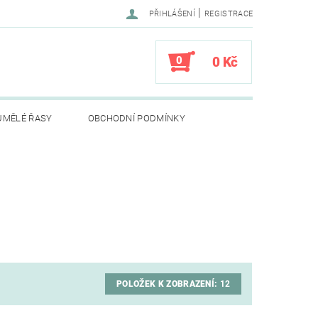
|
PŘIHLÁŠENÍ
REGISTRACE
0
0 Kč
UMĚLÉ ŘASY
OBCHODNÍ PODMÍNKY
POLOŽEK K ZOBRAZENÍ:
12