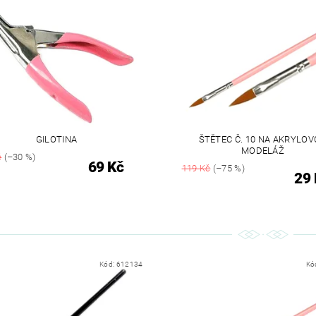
GILOTINA
ŠTĚTEC Č. 10 NA AKRYLO
MODELÁŽ
č
(–30 %)
69 Kč
119 Kč
(–75 %)
29 
Kód:
612134
Kó