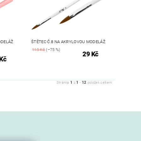
ODELÁŽ
ŠTĚTEC Č.8 NA AKRYLOVOU MODELÁŽ
119 Kč
(–75 %)
29 Kč
Kč
1
1
12
Stránka
z
-
položek celkem