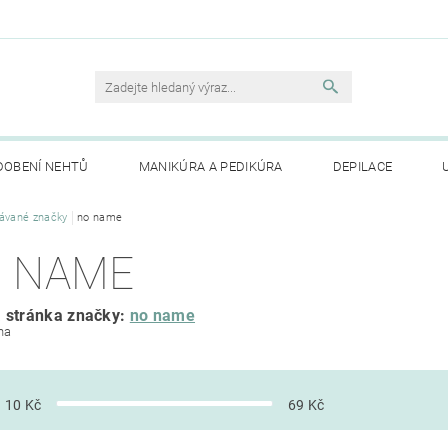
DOBENÍ NEHTŮ
MANIKÚRA A PEDIKÚRA
DEPILACE
TE NÁM
ávané značky
no name
MOJE OBJEDNÁVKA
 NAME
 stránka značky:
no name
na
10
Kč
69
Kč