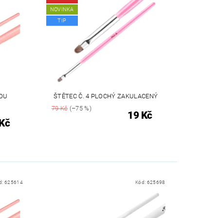
NOVINKA
TIP
VOU
ŠTĚTEC Č. 4 PLOCHÝ ZAKULACENÝ
79 Kč
(–75 %)
19 Kč
Kč
d:
625614
Kód:
625698