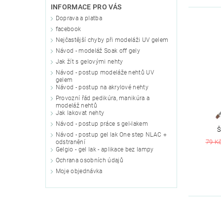
INFORMACE PRO VÁS
Doprava a platba
facebook
Nejčastější chyby při modeláži UV gelem
Návod - modeláž Soak off gely
Jak žít s gelovými nehty
Návod - postup modeláže nehtů UV
gelem
Návod - postup na akrylové nehty
Provozní řád pedikúra, manikúra a
modeláž nehtů
Jak lakovat nehty
Návod - postup práce s gel-lakem
Š
Návod - postup gel lak One step NLAC +
79 K
odstranění
Gelgio - gel lak - aplikace bez lampy
Ochrana osobních údajů
Moje objednávka