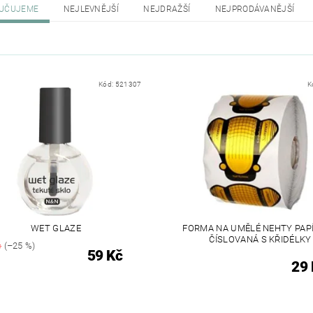
UČUJEME
NEJLEVNĚJŠÍ
NEJDRAŽŠÍ
NEJPRODÁVANĚJŠÍ
Kód:
521307
K
WET GLAZE
FORMA NA UMĚLÉ NEHTY PAP
ČÍSLOVANÁ S KŘIDÉLKY
č
(–25 %)
59 Kč
29 