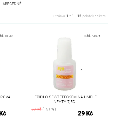
ABECEDNĚ
1
1
12
Stránka
z
-
položek celkem
ód:
10-39-
Kód:
73075
ÍROVÁ
LEPIDLO SE ŠTĚTEČKEM NA UMĚLÉ
NEHTY 7,5G
60 Kč
(–51 %)
Kč
29 Kč