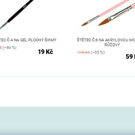
TEC Č.4 NA GEL PLOCHÝ ŠIKMÝ
ŠTĚTEC Č.6 NA AKRYLOVOU M
RŮŽOVÝ
č
(–84 %)
19 Kč
119 Kč
(–50 %)
59 