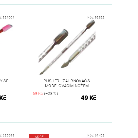
d:
921001
Kód:
92322
Y SE
PUSHER - ZAHRNOVAČ S
MODELOVACÍM NOŽEM
69 Kč
(–28 %)
Kč
49 Kč
d:
625699
Kód:
61402
AKCE