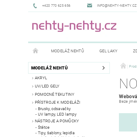
+420 770 625 656
INFO@NEHTY-NEHTY.CZ
MODELÁŽ NEHTŮ
GEL LAKY
Z
KONTAKTY
DOPRAVA A PLATBY
NAPIŠ
Prod
MODELÁŽ NEHTŮ
AKRYL
NO
UV/LED GELY
POMOCNÉ TEKUTINY
Webová
Beze jmé
PŘÍSTROJE K MODELÁŽI
Brusky, odsavačky
UV lampy, LED lampy
NÁSTROJE A POMŮCKY
Štětce
Tipy, šablony, lepidla